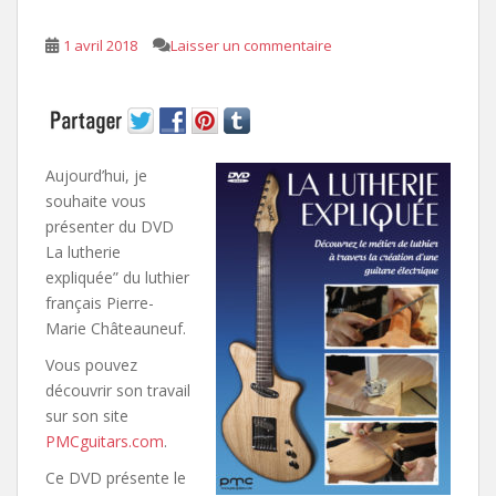
1 avril 2018
Laisser un commentaire
Aujourd’hui, je
souhaite vous
présenter du DVD
La lutherie
expliquée” du luthier
français Pierre-
Marie Châteauneuf.
Vous pouvez
découvrir son travail
sur son site
PMCguitars.com
.
Ce DVD présente le