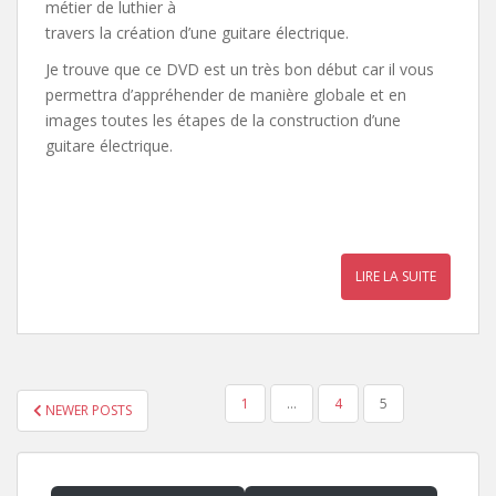
métier de luthier à
travers la création d’une guitare électrique.
Je trouve que ce DVD est un très bon début car il vous
permettra d’appréhender de manière globale et en
images toutes les étapes de la construction d’une
guitare électrique.
LIRE LA SUITE
PAGINATION
1
…
4
5
NEWER POSTS
DES
PUBLICATIONS