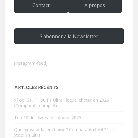
Contact
A propos
S'abonner à la Newsletter
[instagram-feed]
ARTICLES RÉCENTS
xTool S1, F1 ou F1 Ultra : lequel choisir en 2026 ?
(Comparatif complet)
Top 10 des livres de lutherie 2025
Quel graveur laser choisir ? Comparatif xtool S1 et
xtool F1 ultra