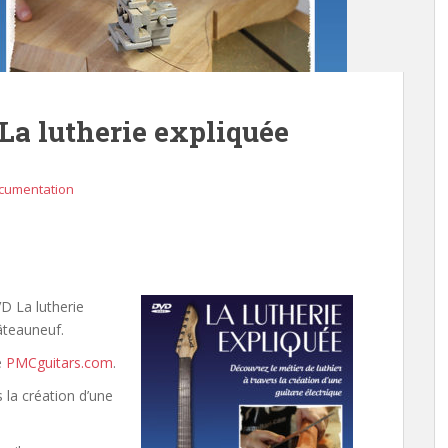
La lutherie expliquée
cumentation
D La lutherie
âteauneuf.
e
PMCguitars.com
.
 la création d’une