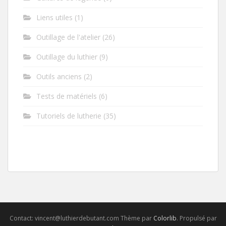
Liens utiles
(1)
Outillage de l'atelier
(26)
Outillage du luthier
(9)
Outils anciens
(2)
Tests de matériels
(6)
Tutoriels de lutherie
(35)
Contact: vincent@luthierdebutant.com Thème par
Colorlib
. Propulsé par