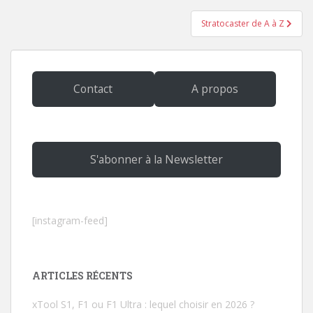
l’article
Stratocaster de A à Z
Contact
A propos
S'abonner à la Newsletter
[instagram-feed]
ARTICLES RÉCENTS
xTool S1, F1 ou F1 Ultra : lequel choisir en 2026 ?