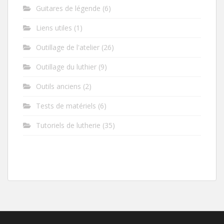
Guitares de légende
(6)
Liens utiles
(1)
Outillage de l'atelier
(26)
Outillage du luthier
(9)
Outils anciens
(2)
Tests de matériels
(6)
Tutoriels de lutherie
(35)