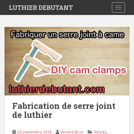
S
LUTHIER DEBUTANT
TOGGLE
k
i
p
t
o
m
a
i
n
c
o
n
t
e
Fabrication de serre joint
n
de luthier
t
,
29 septembre 2018
Vincent Brun
Articles