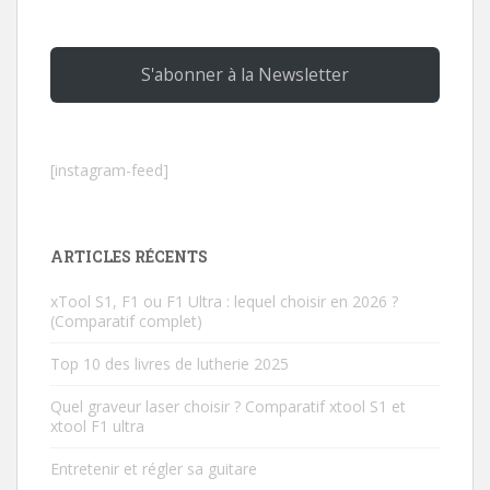
S'abonner à la Newsletter
[instagram-feed]
ARTICLES RÉCENTS
xTool S1, F1 ou F1 Ultra : lequel choisir en 2026 ?
(Comparatif complet)
Top 10 des livres de lutherie 2025
Quel graveur laser choisir ? Comparatif xtool S1 et
xtool F1 ultra
Entretenir et régler sa guitare