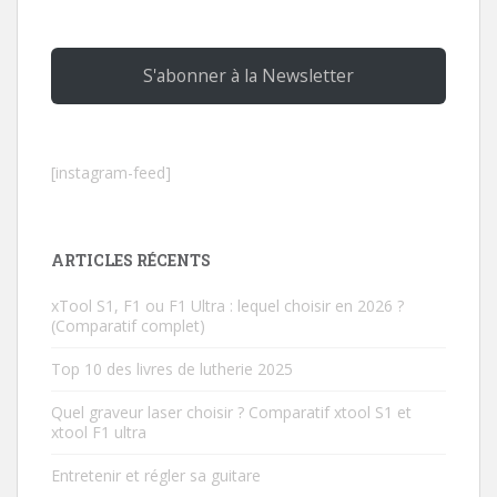
S'abonner à la Newsletter
[instagram-feed]
ARTICLES RÉCENTS
xTool S1, F1 ou F1 Ultra : lequel choisir en 2026 ?
(Comparatif complet)
Top 10 des livres de lutherie 2025
Quel graveur laser choisir ? Comparatif xtool S1 et
xtool F1 ultra
Entretenir et régler sa guitare